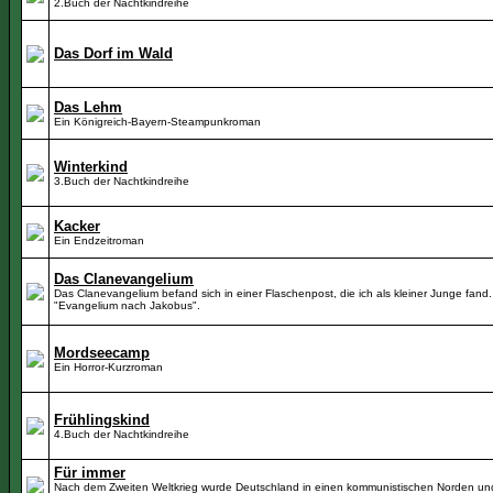
2.Buch der Nachtkindreihe
Das Dorf im Wald
Das Lehm
Ein Königreich-Bayern-Steampunkroman
Winterkind
3.Buch der Nachtkindreihe
Kacker
Ein Endzeitroman
Das Clanevangelium
Das Clanevangelium befand sich in einer Flaschenpost, die ich als kleiner Junge fand. 
"Evangelium nach Jakobus".
Mordseecamp
Ein Horror-Kurzroman
Frühlingskind
4.Buch der Nachtkindreihe
Für immer
Nach dem Zweiten Weltkrieg wurde Deutschland in einen kommunistischen Norden un