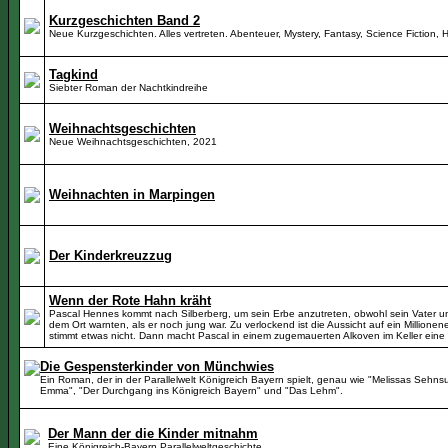
Kurzgeschichten Band 2
Neue Kurzgeschichten. Alles vertreten. Abenteuer, Mystery, Fantasy, Science Fiction, 
Tagkind
Siebter Roman der Nachtkindreihe
Weihnachtsgeschichten
Neue Weihnachtsgeschichten, 2021
Weihnachten in Marpingen
Der Kinderkreuzzug
Wenn der Rote Hahn kräht
Pascal Hennes kommt nach Silberberg, um sein Erbe anzutreten, obwohl sein Vater un
dem Ort warnten, als er noch jung war. Zu verlockend ist die Aussicht auf ein Millionen
stimmt etwas nicht. Dann macht Pascal in einem zugemauerten Alkoven im Keller eine
Die Gespensterkinder von Münchwies
Ein Roman, der in der Parallelwelt Königreich Bayern spielt, genau wie "Melissas Sehn
Emma", "Der Durchgang ins Königreich Bayern" und "Das Lehm".
Der Mann der die Kinder mitnahm
Eine Königreich-Bayern Parallelweltgeschichte