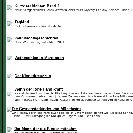
Kurzgeschichten Band 2
Neue Kurzgeschichten. Alles vertreten. Abenteuer, Mystery, Fantasy, Science Fiction, 
Tagkind
Siebter Roman der Nachtkindreihe
Weihnachtsgeschichten
Neue Weihnachtsgeschichten, 2021
Weihnachten in Marpingen
Der Kinderkreuzzug
Wenn der Rote Hahn kräht
Pascal Hennes kommt nach Silberberg, um sein Erbe anzutreten, obwohl sein Vater un
dem Ort warnten, als er noch jung war. Zu verlockend ist die Aussicht auf ein Millionen
stimmt etwas nicht. Dann macht Pascal in einem zugemauerten Alkoven im Keller eine
Die Gespensterkinder von Münchwies
Ein Roman, der in der Parallelwelt Königreich Bayern spielt, genau wie "Melissas Sehn
Emma", "Der Durchgang ins Königreich Bayern" und "Das Lehm".
Der Mann der die Kinder mitnahm
Eine Königreich-Bayern Parallelweltgeschichte