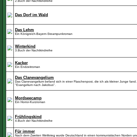
2.Buch der Nachtkindreihe
Das Dorf im Wald
Das Lehm
Ein Königreich-Bayern-Steampunkroman
Winterkind
3.Buch der Nachtkindreihe
Kacker
Ein Endzeitroman
Das Clanevangelium
Das Clanevangelium befand sich in einer Flaschenpost, die ich als kleiner Junge fand. 
"Evangelium nach Jakobus".
Mordseecamp
Ein Horror-Kurzroman
Frühlingskind
4.Buch der Nachtkindreihe
Für immer
Nach dem Zweiten Weltkrieg wurde Deutschland in einen kommunistischen Norden un