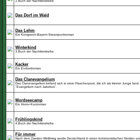
2.Buch der Nachtkindreihe
Das Dorf im Wald
Das Lehm
Ein Königreich-Bayern-Steampunkroman
Winterkind
3.Buch der Nachtkindreihe
Kacker
Ein Endzeitroman
Das Clanevangelium
Das Clanevangelium befand sich in einer Flaschenpost, die ich als kleiner Junge fand. 
"Evangelium nach Jakobus".
Mordseecamp
Ein Horror-Kurzroman
Frühlingskind
4.Buch der Nachtkindreihe
Für immer
Nach dem Zweiten Weltkrieg wurde Deutschland in einen kommunistischen Norden un