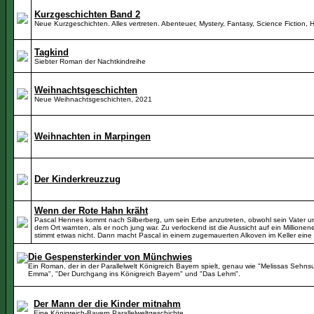
Kurzgeschichten Band 2
Neue Kurzgeschichten. Alles vertreten. Abenteuer, Mystery, Fantasy, Science Fiction, 
Tagkind
Siebter Roman der Nachtkindreihe
Weihnachtsgeschichten
Neue Weihnachtsgeschichten, 2021
Weihnachten in Marpingen
Der Kinderkreuzzug
Wenn der Rote Hahn kräht
Pascal Hennes kommt nach Silberberg, um sein Erbe anzutreten, obwohl sein Vater un
dem Ort warnten, als er noch jung war. Zu verlockend ist die Aussicht auf ein Millionen
stimmt etwas nicht. Dann macht Pascal in einem zugemauerten Alkoven im Keller eine
Die Gespensterkinder von Münchwies
Ein Roman, der in der Parallelwelt Königreich Bayern spielt, genau wie "Melissas Sehn
Emma", "Der Durchgang ins Königreich Bayern" und "Das Lehm".
Der Mann der die Kinder mitnahm
Eine Königreich-Bayern Parallelweltgeschichte