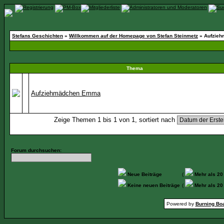
Stefans Geschichten
»
Willkommen auf der Homepage von Stefan Steinmetz
» Aufzie
Thema
Aufziehmädchen Emma
Zeige Themen 1 bis 1 von 1, sortiert nach
Forum durchsuchen:
Neue Beiträge
(
Mehr als 20
Keine neuen Beiträge
(
Mehr als 20
Powered by
Burning Boa