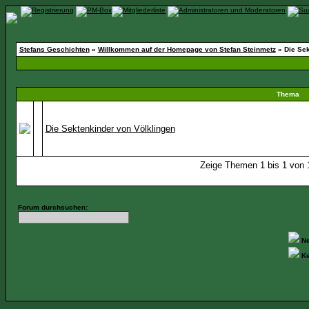
Stefans Geschichten
»
Willkommen auf der Homepage von Stefan Steinmetz
» Die Sek
Thema
Die Sektenkinder von Völklingen
Zeige Themen 1 bis 1 von 1
Forum durchsuchen:
Ne
Ke