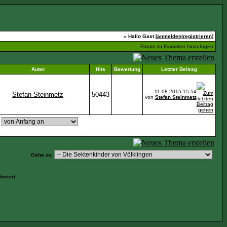
» Hallo Gast [
anmelden
|
registrieren
]
Forum zu Favoriten hinzufügen
Autor
Hits
Bewertung
Letzter Beitrag
11.08.2015
15:54
Stefan Steinmetz
50443
von
Stefan Steinmetz
,
Gehe zu:
iviert