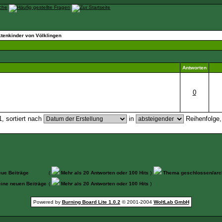
tenkinder von Völklingen
Antworten
0
, sortiert nach
in
Reihenfolge
ue Beiträge
(
Mehr als 20 Antworten oder 100 Hits
)
Thema geschlossen/arch
ine neuen Beiträge
(
Mehr als 20 Antworten oder 100 Hits
)
Powered by
Burning Board Lite 1.0.2
© 2001-2004
WoltLab GmbH