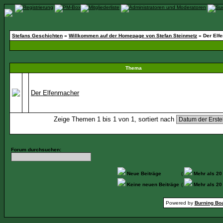
Stefans Geschichten
»
Willkommen auf der Homepage von Stefan Steinmetz
» Der Elf
Thema
Der Elfenmacher
Zeige Themen 1 bis 1 von 1, sortiert nach
Forum durchsuchen:
Neue Beiträge
(
Mehr als 20
Keine neuen Beiträge
(
Mehr als 20
Powered by
Burning Boa