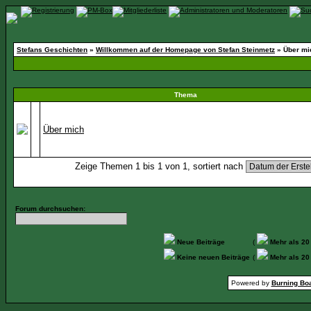
Stefans Geschichten
»
Willkommen auf der Homepage von Stefan Steinmetz
» Über mi
Thema
Über mich
Zeige Themen 1 bis 1 von 1, sortiert nach
Forum durchsuchen:
Neue Beiträge
(
Mehr als 20
Keine neuen Beiträge
(
Mehr als 20
Powered by
Burning Boa