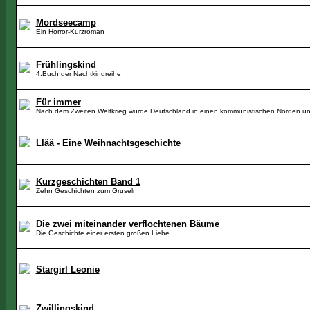
Mordseecamp
Ein Horror-Kurzroman
Frühlingskind
4.Buch der Nachtkindreihe
Für immer
Nach dem Zweiten Weltkrieg wurde Deutschland in einen kommunistischen Norden un
Llää - Eine Weihnachtsgeschichte
Kurzgeschichten Band 1
Zehn Geschichten zum Gruseln
Die zwei miteinander verflochtenen Bäume
Die Geschichte einer ersten großen Liebe
Stargirl Leonie
Zwillingskind