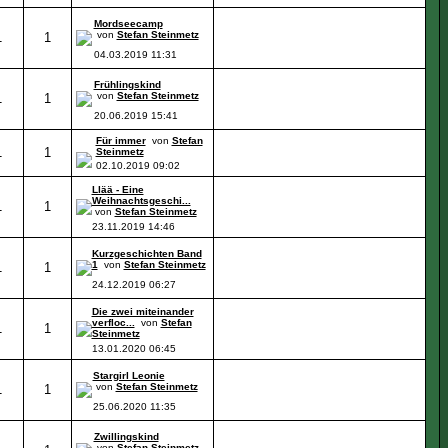
Mordseecamp
von
Stefan Steinmetz
1
1
04.03.2019
11:31
Frühlingskind
von
Stefan Steinmetz
1
1
20.06.2019
15:41
Für immer
von
Stefan
1
1
Steinmetz
02.10.2019
09:02
Llää - Eine
Weihnachtsgeschi...
1
1
von
Stefan Steinmetz
23.11.2019
14:46
Kurzgeschichten Band
1
von
Stefan Steinmetz
1
1
24.12.2019
06:27
Die zwei miteinander
verfloc...
von
Stefan
1
1
Steinmetz
13.01.2020
06:45
Stargirl Leonie
von
Stefan Steinmetz
1
1
25.06.2020
11:35
Zwillingskind
von
Stefan Steinmetz