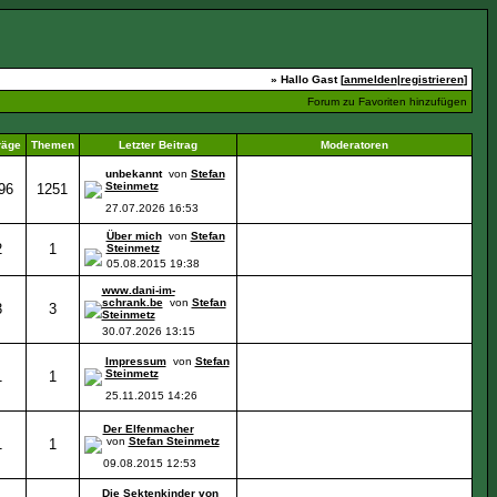
» Hallo Gast [
anmelden
|
registrieren
]
Forum zu Favoriten hinzufügen
räge
Themen
Letzter Beitrag
Moderatoren
unbekannt
von
Stefan
Steinmetz
96
1251
27.07.2026
16:53
Über mich
von
Stefan
2
1
Steinmetz
05.08.2015
19:38
www.dani-im-
schrank.be
von
Stefan
3
3
Steinmetz
30.07.2026
13:15
Impressum
von
Stefan
Steinmetz
1
1
25.11.2015
14:26
Der Elfenmacher
von
Stefan Steinmetz
1
1
09.08.2015
12:53
Die Sektenkinder von