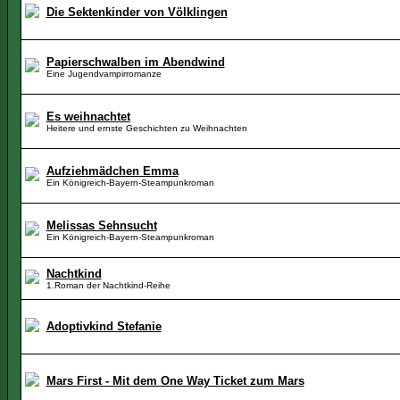
Die Sektenkinder von Völklingen
Papierschwalben im Abendwind
Eine Jugendvampirromanze
Es weihnachtet
Heitere und ernste Geschichten zu Weihnachten
Aufziehmädchen Emma
Ein Königreich-Bayern-Steampunkroman
Melissas Sehnsucht
Ein Königreich-Bayern-Steampunkroman
Nachtkind
1.Roman der Nachtkind-Reihe
Adoptivkind Stefanie
Mars First - Mit dem One Way Ticket zum Mars