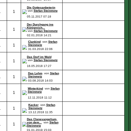
Die Gottesanbeterin
von
Stefan Steinmetz
1
1
05.11.2017
07:18
Der Durchgang ins
Königreich...
1
1
von
Stefan Steinmetz
02.01.2018
14:21
Clankind
von
Stefan
1
1
Steinmetz
31.03.2018
22:06
Das Dorf im Wald
von
Stefan Steinmetz
1
1
16.05.2018
17:27
Das Lehm
von
Stefan
1
1
Steinmetz
03.08.2018
14:03
Winterkind
von
Stefan
Steinmetz
1
1
12.11.2018
11:12
Kacker
von
Stefan
1
1
Steinmetz
13.12.2018
11:35
Das Clanevangelium,
von dem...
von
Stefan
1
1
Steinmetz
01.01.2019
15:03