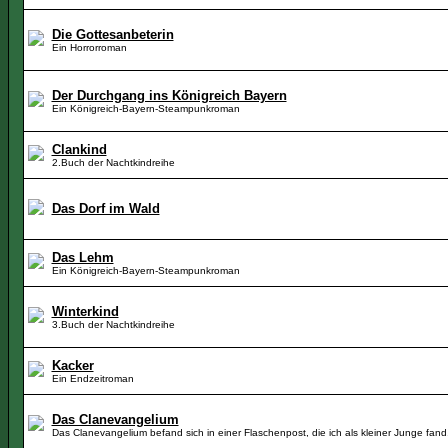
Die Gottesanbeterin
Ein Horrorroman
Der Durchgang ins Königreich Bayern
Ein Königreich-Bayern-Steampunkroman
Clankind
2.Buch der Nachtkindreihe
Das Dorf im Wald
Das Lehm
Ein Königreich-Bayern-Steampunkroman
Winterkind
3.Buch der Nachtkindreihe
Kacker
Ein Endzeitroman
Das Clanevangelium
Das Clanevangelium befand sich in einer Flaschenpost, die ich als kleiner Junge fand