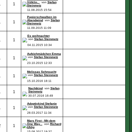
Völklin...
von
Stefan
1
1
Steinmetz
11.08.2015
15:54
Papierschwalben im
Abendwind
von
Stefan
1
1
Steinmetz
11.09.2015
11:09
Es weihnachtet
von
Stefan Steinmetz
1
1
04.11.2015
10:34
Aufziehmädchen Emma
von
Stefan Steinmetz
1
1
23.10.2015
12:33
Melissas Sehnsucht
von
Stefan Steinmetz
1
1
15.10.2016
18:11
Nachtkind
von
Stefan
1
1
Steinmetz
30.07.2016
16:49
Adoptivkind Stefanie
von
Stefan Steinmetz
1
1
28.03.2017
11:34
Mars First - Mit dem
One Way...
von
Richard
2
1
Uhlig
15.08.2017
19:37