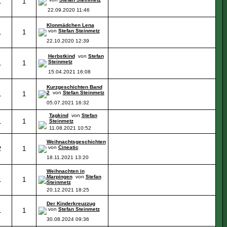
1
1
22.09.2020
11:46
Klonmädchen Lena
von
Stefan Steinmetz
1
1
22.10.2020
12:39
Herbstkind
von
Stefan
Steinmetz
1
1
15.04.2021
16:08
Kurzgeschichten Band
2
von
Stefan Steinmetz
1
1
05.07.2021
16:32
Tagkind
von
Stefan
1
1
Steinmetz
11.08.2021
10:52
Weihnachtsgeschichten
von
Cineatic
2
1
18.11.2021
13:20
Weihnachten in
Marpingen
von
Stefan
1
1
Steinmetz
20.12.2021
18:25
Der Kinderkreuzzug
von
Stefan Steinmetz
1
1
30.08.2024
09:36