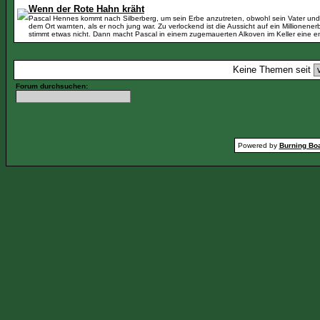
Wenn der Rote Hahn kräht
Pascal Hennes kommt nach Silberberg, um sein Erbe anzutreten, obwohl sein Vater und 
dem Ort warnten, als er noch jung war. Zu verlockend ist die Aussicht auf ein Millionener
stimmt etwas nicht. Dann macht Pascal in einem zugemauerten Alkoven im Keller eine e
Keine Themen seit
Forum durchsuchen:
Powered by
Burning Boa