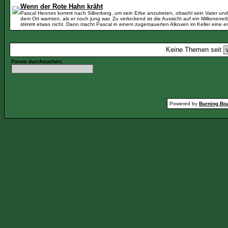
Wenn der Rote Hahn kräht
Pascal Hennes kommt nach Silberberg, um sein Erbe anzutreten, obwohl sein Vater und 
dem Ort warnten, als er noch jung war. Zu verlockend ist die Aussicht auf ein Millionener
stimmt etwas nicht. Dann macht Pascal in einem zugemauerten Alkoven im Keller eine e
Keine Themen seit
Forum durchsuchen:
Powered by
Burning Boa