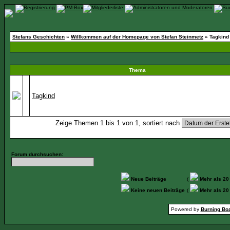
Stefans Geschichten
»
Willkommen auf der Homepage von Stefan Steinmetz
» Tagkind
Thema
Tagkind
Zeige Themen 1 bis 1 von 1, sortiert nach
Forum durchsuchen:
Neue Beiträge
(
Mehr als 20
Keine neuen Beiträge
(
Mehr als 20
Powered by
Burning Boa