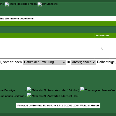
Eine Weihnachtsgeschichte
Antworten
0
, sortiert nach
in
Reihenfolge
ue Beiträge
(
Mehr als 20 Antworten oder 100 Hits
)
Thema geschlossen/arch
ine neuen Beiträge
(
Mehr als 20 Antworten oder 100 Hits
)
Powered by
Burning Board Lite 1.0.2
© 2001-2004
WoltLab GmbH