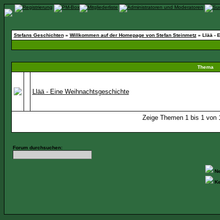
Stefans Geschichten
»
Willkommen auf der Homepage von Stefan Steinmetz
» Llää - 
Thema
Llää - Eine Weihnachtsgeschichte
Zeige Themen 1 bis 1 von 1
Forum durchsuchen:
Ne
Ke