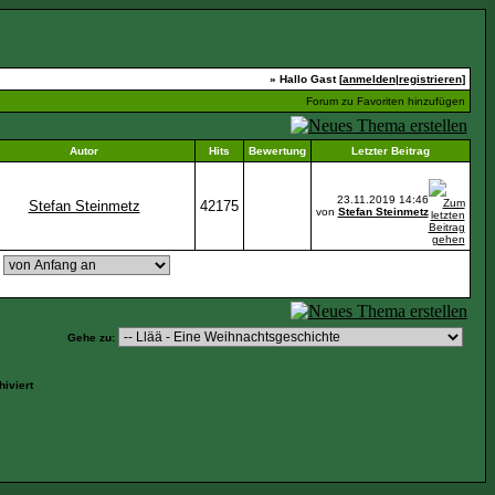
» Hallo Gast [
anmelden
|
registrieren
]
Forum zu Favoriten hinzufügen
Autor
Hits
Bewertung
Letzter Beitrag
23.11.2019
14:46
Stefan Steinmetz
42175
von
Stefan Steinmetz
,
Gehe zu:
iviert