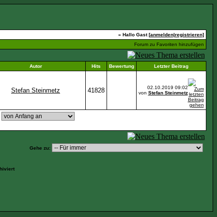
» Hallo Gast [
anmelden
|
registrieren
]
Forum zu Favoriten hinzufügen
Autor
Hits
Bewertung
Letzter Beitrag
02.10.2019
09:02
Stefan Steinmetz
41828
von
Stefan Steinmetz
,
Gehe zu:
iviert