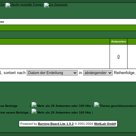
mer
Antworten
0
, sortiert nach
in
Reihenfolge
ue Beiträge
(
Mehr als 20 Antworten oder 100 Hits
)
Thema geschlossen/arch
ine neuen Beiträge
(
Mehr als 20 Antworten oder 100 Hits
)
Powered by
Burning Board Lite 1.0.2
© 2001-2004
WoltLab GmbH