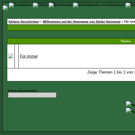
Stefans Geschichten
»
Willkommen auf der Homepage von Stefan Steinmetz
» Für im
Thema
Für immer
Zeige Themen 1 bis 1 von 1
Forum durchsuchen:
Ne
Ke