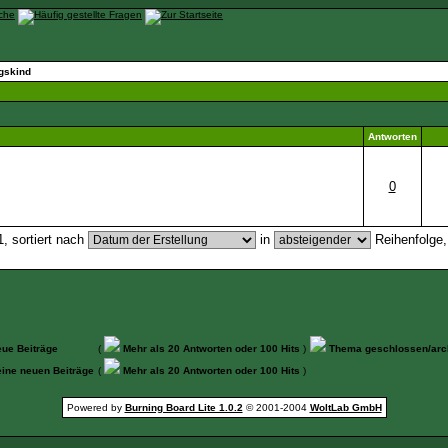
gskind
Antworten
0
, sortiert nach
in
Reihenfolge
ue Beiträge
(
Mehr als 20 Antworten oder 100 Hits
)
Thema geschlossen/arch
ine neuen Beiträge
(
Mehr als 20 Antworten oder 100 Hits
)
Powered by
Burning Board Lite 1.0.2
© 2001-2004
WoltLab GmbH