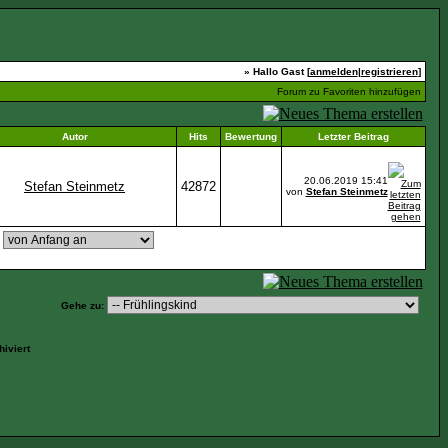
» Hallo Gast [
anmelden
|
registrieren
]
Forum zu Favoriten hinzufügen
Autor
Hits
Bewertung
Letzter Beitrag
20.06.2019
15:41
Stefan Steinmetz
42872
von
Stefan Steinmetz
,
Gehe zu:
iviert