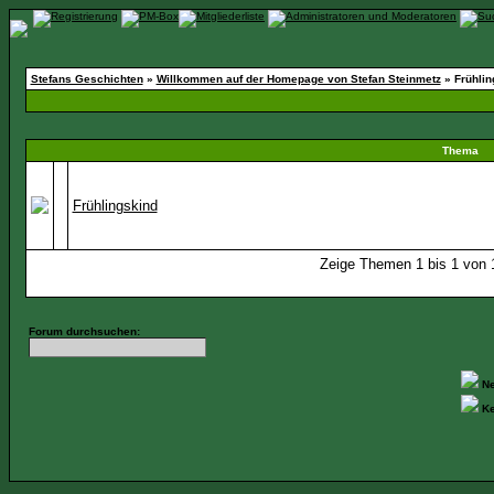
Stefans Geschichten
»
Willkommen auf der Homepage von Stefan Steinmetz
» Frühlin
Thema
Frühlingskind
Zeige Themen 1 bis 1 von 1
Forum durchsuchen:
Ne
Ke