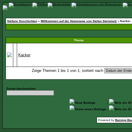
Stefans Geschichten
»
Willkommen auf der Homepage von Stefan Steinmetz
» Kacker
Thema
Kacker
Zeige Themen 1 bis 1 von 1, sortiert nach
Forum durchsuchen:
Neue Beiträge
(
Mehr als 20
Keine neuen Beiträge
(
Mehr als 20
Powered by
Burning Boa