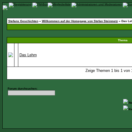
Stefans Geschichten
»
Willkommen auf der Homepage von Stefan Steinmetz
» Das L
Thema
Das Lehm
Zeige Themen 1 bis 1 von 1
Forum durchsuchen:
Ne
Ke