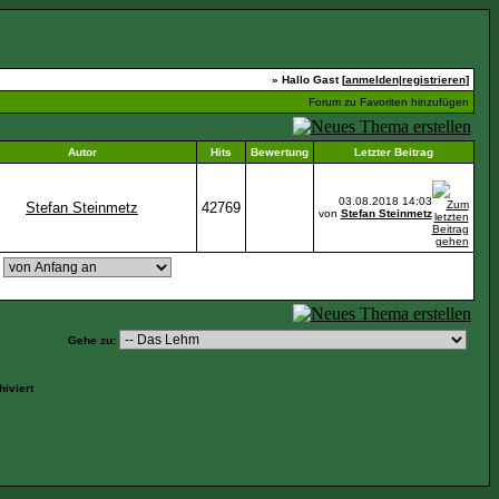
» Hallo Gast [
anmelden
|
registrieren
]
Forum zu Favoriten hinzufügen
Autor
Hits
Bewertung
Letzter Beitrag
03.08.2018
14:03
Stefan Steinmetz
42769
von
Stefan Steinmetz
,
Gehe zu:
iviert