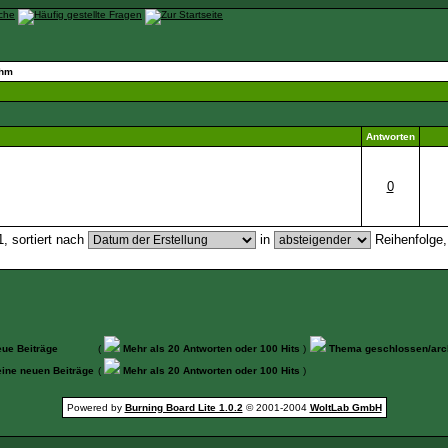
ehm
Antworten
0
, sortiert nach
in
Reihenfolge
ue Beiträge
(
Mehr als 20 Antworten oder 100 Hits
)
Thema geschlossen/arch
ine neuen Beiträge
(
Mehr als 20 Antworten oder 100 Hits
)
Powered by
Burning Board Lite 1.0.2
© 2001-2004
WoltLab GmbH