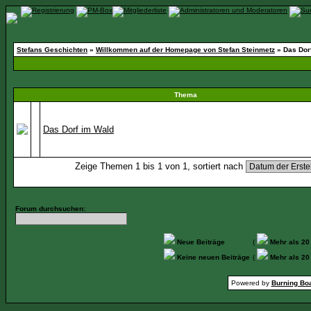
Stefans Geschichten
»
Willkommen auf der Homepage von Stefan Steinmetz
» Das Dor
Thema
Das Dorf im Wald
Zeige Themen 1 bis 1 von 1, sortiert nach
Forum durchsuchen:
Neue Beiträge
(
Mehr als 20
Keine neuen Beiträge
(
Mehr als 20
Powered by
Burning Boa