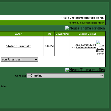
» Hallo Gast [
anmelden
|
registrieren
]
Forum zu Favoriten hinzufügen
Autor
Hits
Bewertung
Letzter Beitrag
31.03.2018
22:06
Stefan Steinmetz
41629
von
Stefan Steinmetz
,
Gehe zu:
iviert