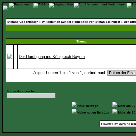
Stefans Geschichten
»
Willkommen auf der Homepage von Stefan Steinmetz
» Der Dur
Thema
Der Durchgang ins Königreich Bayern
Zeige Themen 1 bis 1 von 1, sortiert nach
Forum durchsuchen:
Neue Beiträge
(
Mehr als 20
Keine neuen Beiträge
(
Mehr als 20
Powered by
Burning Boa