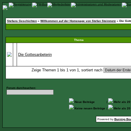
Stefans Geschichten
»
Willkommen auf der Homepage von Stefan Steinmetz
» Die Gott
Thema
Die Gottesanbeterin
Zeige Themen 1 bis 1 von 1, sortiert nach
Forum durchsuchen:
Neue Beiträge
(
Mehr als 20
Keine neuen Beiträge
(
Mehr als 20
Powered by
Burning Boa