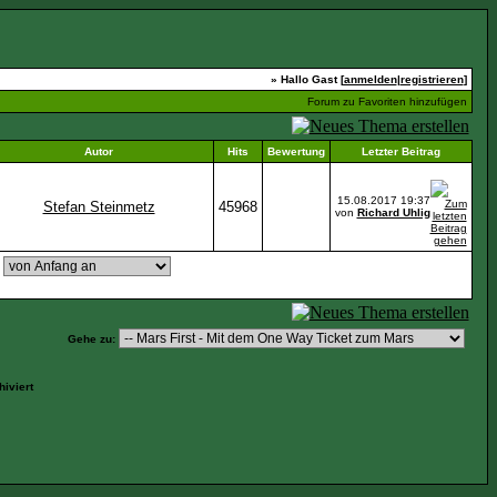
» Hallo Gast [
anmelden
|
registrieren
]
Forum zu Favoriten hinzufügen
Autor
Hits
Bewertung
Letzter Beitrag
15.08.2017
19:37
Stefan Steinmetz
45968
von
Richard Uhlig
,
Gehe zu:
iviert