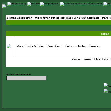
Stefans Geschichten
»
Willkommen auf der Homepage von Stefan Steinmetz
» Mars Fi
Thema
Mars First - Mit dem One Way Ticket zum Roten Planeten
Zeige Themen 1 bis 1 von 1
Forum durchsuchen:
Ne
Ke