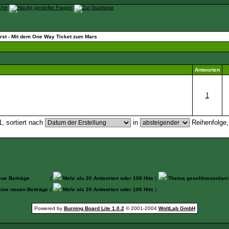
rst - Mit dem One Way Ticket zum Mars
Antworten
1
, sortiert nach
in
Reihenfolge
ue Beiträge
(
Mehr als 20 Antworten oder 100 Hits
)
Thema geschlossen/arch
ine neuen Beiträge
(
Mehr als 20 Antworten oder 100 Hits
)
Powered by
Burning Board Lite 1.0.2
© 2001-2004
WoltLab GmbH