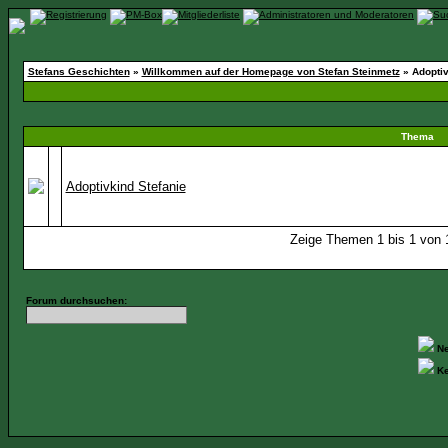
Stefans Geschichten
»
Willkommen auf der Homepage von Stefan Steinmetz
» Adoptiv
Thema
Adoptivkind Stefanie
Zeige Themen 1 bis 1 von 1
Forum durchsuchen:
Ne
Ke