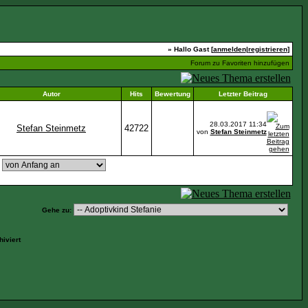
» Hallo Gast [
anmelden
|
registrieren
]
Forum zu Favoriten hinzufügen
Autor
Hits
Bewertung
Letzter Beitrag
28.03.2017
11:34
Stefan Steinmetz
42722
von
Stefan Steinmetz
,
Gehe zu:
iviert