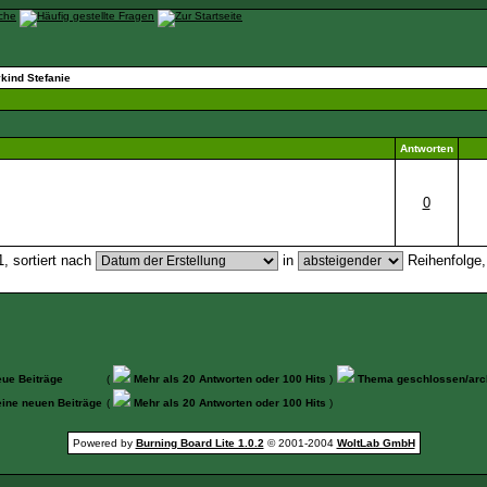
kind Stefanie
Antworten
0
, sortiert nach
in
Reihenfolge
ue Beiträge
(
Mehr als 20 Antworten oder 100 Hits
)
Thema geschlossen/arch
ine neuen Beiträge
(
Mehr als 20 Antworten oder 100 Hits
)
Powered by
Burning Board Lite 1.0.2
© 2001-2004
WoltLab GmbH